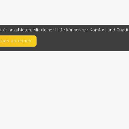
tät anzubieten. Mit deiner Hilfe können wir Komfort und Quali
okies ablehnen
SEITEN
WEITERFÜHRENDE LINKS
FAQ
Hilfe