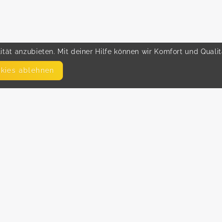
tät anzubieten. Mit deiner Hilfe können wir Komfort und Quali
okies ablehnen
SEITEN
WEITERFÜHRENDE LINKS
FAQ
Hilfe