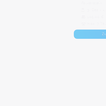
Falkenstein
3. Dez - 4
105,00 €
Max. 7 Te
Z