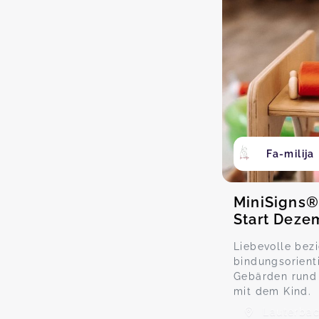
Fa-milija
MiniSigns®
Start Deze
Liebevolle bez
bindungsorient
Gebärden rund 
mit dem Kind.
Lauterbach