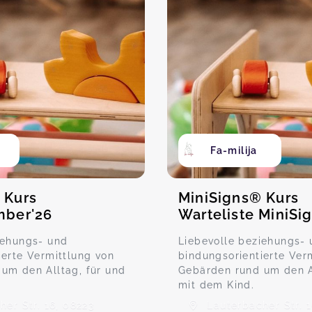
Fa-milija
 Kurs
MiniSigns® Kurs
mber'26
Warteliste MiniSi
iehungs- und
Liebevolle beziehungs-
ierte Vermittlung von
bindungsorientierte Ver
um den Alltag, für und
Gebärden rund um den Al
mit dem Kind.
er Str. 16, 08223
Lauterbacher Str. 1