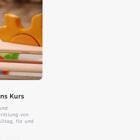
gns Kurs
 und
mittlung von
ltag, für und
6, 08223