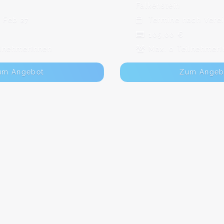
Falkenstein
. Feb 27
Termine nach Vere
105,00 €
ilnehmerInnen
Max. 0 TeilnehmerI
um Angebot
Zum Angeb