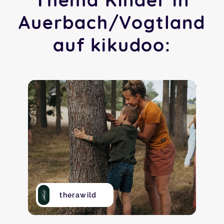
Auerbach/Vogtland
auf kikudoo:
therawild