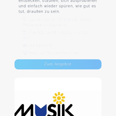
entdecken, staunen, sich ausprobieren
und einfach wieder spüren, wie gut es
tut, draußen zu sein.
Lauterbacher Straße 16, 08223
Falkenstein/Vogtland
Freitag, 14.08., 09:00 - 14:00
Uhr
Ab 59,00 €
Max. 10 TeilnehmerInnen
Zum Angebot