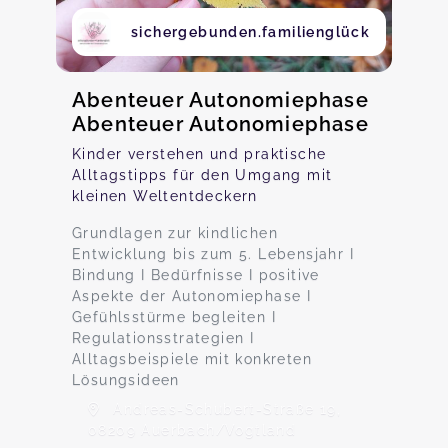
sichergebunden.familienglück
Abenteuer Autonomiephase
Abenteuer Autonomiephase
Kinder verstehen und praktische
Alltagstipps für den Umgang mit
kleinen Weltentdeckern
Grundlagen zur kindlichen
Entwicklung bis zum 5. Lebensjahr I
Bindung I Bedürfnisse I positive
Aspekte der Autonomiephase I
Gefühlsstürme begleiten I
Regulationsstrategien I
Alltagsbeispiele mit konkreten
Lösungsideen
Andreas-Schubert-Straße 19,
08209 Auerbach/Vogtland