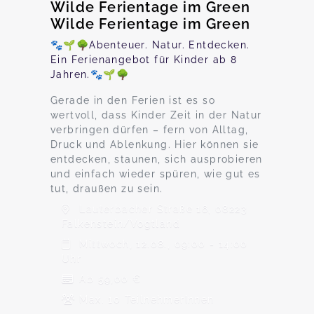
Wilde Ferientage im Green
Wilde Ferientage im Green
🐾🌱🌳Abenteuer. Natur. Entdecken.
Ein Ferienangebot für Kinder ab 8
Jahren.🐾🌱🌳
Gerade in den Ferien ist es so
wertvoll, dass Kinder Zeit in der Natur
verbringen dürfen – fern von Alltag,
Druck und Ablenkung. Hier können sie
entdecken, staunen, sich ausprobieren
und einfach wieder spüren, wie gut es
tut, draußen zu sein.
Lauterbacher Straße 16, 08223
Falkenstein/Vogtland
Mittwoch, 12.08., 09:00 - 14:00
Uhr
Ab 59,00 €
Max. 10 TeilnehmerInnen