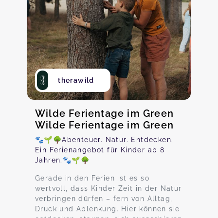
therawild
Wilde Ferientage im Green
Wilde Ferientage im Green
🐾🌱🌳Abenteuer. Natur. Entdecken.
Ein Ferienangebot für Kinder ab 8
Jahren.🐾🌱🌳
Gerade in den Ferien ist es so
wertvoll, dass Kinder Zeit in der Natur
verbringen dürfen – fern von Alltag,
Druck und Ablenkung. Hier können sie