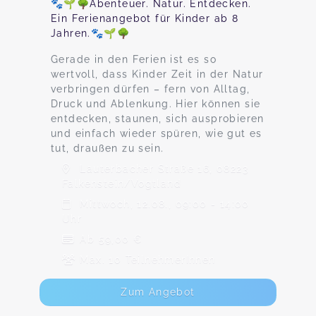
🐾🌱🌳Abenteuer. Natur. Entdecken.
Ein Ferienangebot für Kinder ab 8
Jahren.🐾🌱🌳
Gerade in den Ferien ist es so
wertvoll, dass Kinder Zeit in der Natur
verbringen dürfen – fern von Alltag,
Druck und Ablenkung. Hier können sie
entdecken, staunen, sich ausprobieren
und einfach wieder spüren, wie gut es
tut, draußen zu sein.
Lauterbacher Straße 16, 08223
Falkenstein/Vogtland
Mittwoch, 12.08., 09:00 - 14:00
Uhr
Ab 59,00 €
Max. 10 TeilnehmerInnen
Zum Angebot