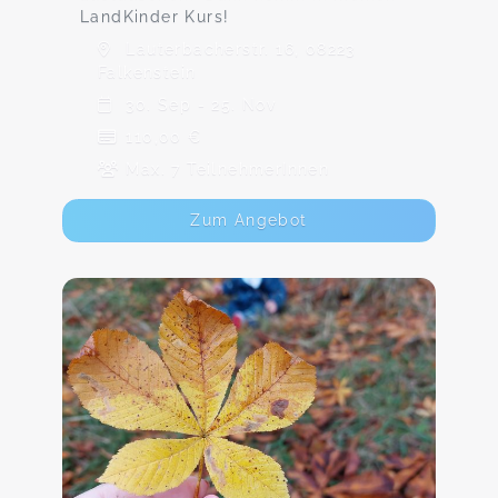
LandKinder Kurs!
Lauterbacherstr. 16, 08223
Falkenstein
30. Sep - 25. Nov
110,00 €
Max. 7 TeilnehmerInnen
Zum Angebot