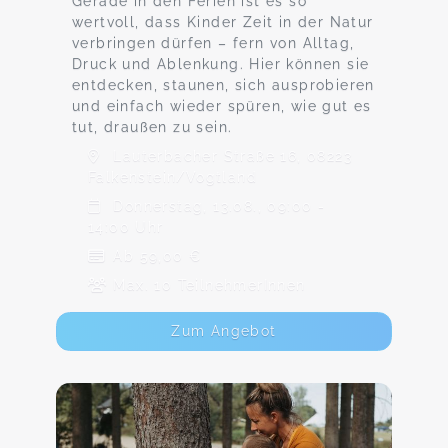
Gerade in den Ferien ist es so
wertvoll, dass Kinder Zeit in der Natur
verbringen dürfen – fern von Alltag,
Druck und Ablenkung. Hier können sie
entdecken, staunen, sich ausprobieren
und einfach wieder spüren, wie gut es
tut, draußen zu sein.
Lauterbacher Straße 16, 08223
Falkenstein/Vogtland
Donnerstag, 13.08., 09:00 -
14:00 Uhr
Ab 59,00 €
Max. 10 TeilnehmerInnen
Zum Angebot