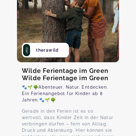
therawild
Wilde Ferientage im Green
Wilde Ferientage im Green
🐾🌱🌳Abenteuer. Natur. Entdecken.
Ein Ferienangebot für Kinder ab 8
Jahren.🐾🌱🌳
Gerade in den Ferien ist es so
wertvoll, dass Kinder Zeit in der Natur
verbringen dürfen – fern von Alltag,
Druck und Ablenkung. Hier können sie