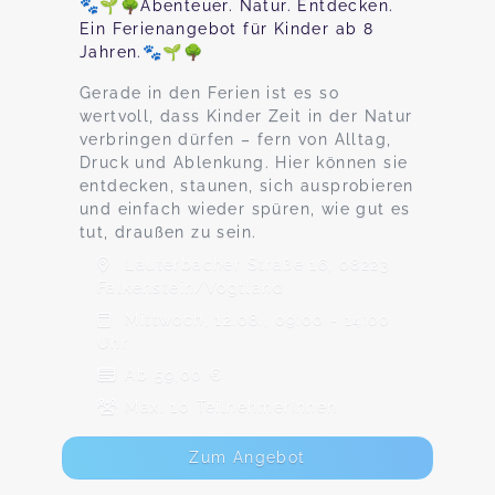
🐾🌱🌳Abenteuer. Natur. Entdecken.
Ein Ferienangebot für Kinder ab 8
Jahren.🐾🌱🌳
Gerade in den Ferien ist es so
wertvoll, dass Kinder Zeit in der Natur
verbringen dürfen – fern von Alltag,
Druck und Ablenkung. Hier können sie
entdecken, staunen, sich ausprobieren
und einfach wieder spüren, wie gut es
tut, draußen zu sein.
Lauterbacher Straße 16, 08223
Falkenstein/Vogtland
Mittwoch, 12.08., 09:00 - 14:00
Uhr
Ab 59,00 €
Max. 10 TeilnehmerInnen
Zum Angebot