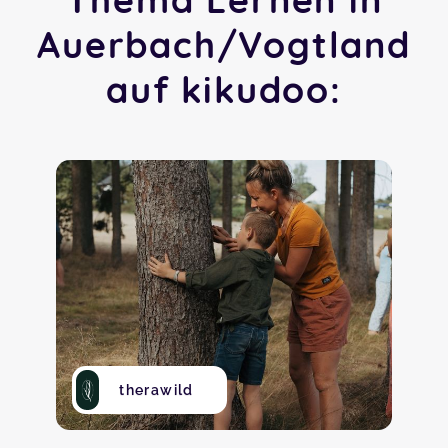
Auerbach/Vogtland
auf kikudoo:
therawild