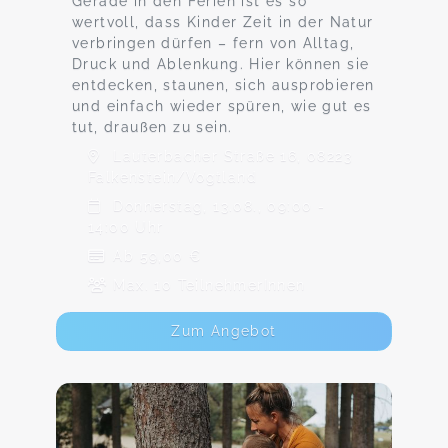
Gerade in den Ferien ist es so
wertvoll, dass Kinder Zeit in der Natur
verbringen dürfen – fern von Alltag,
Druck und Ablenkung. Hier können sie
entdecken, staunen, sich ausprobieren
und einfach wieder spüren, wie gut es
tut, draußen zu sein.
Lauterbacher Straße 16, 08223
Falkenstein/Vogtland
Donnerstag, 13.08., 09:00 -
14:00 Uhr
Ab 59,00 €
Max. 10 TeilnehmerInnen
Zum Angebot