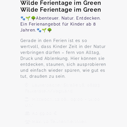
Wilde Ferientage im Green
Wilde Ferientage im Green
🐾🌱🌳Abenteuer. Natur. Entdecken.
Ein Ferienangebot für Kinder ab 8
Jahren.🐾🌱🌳
Gerade in den Ferien ist es so
wertvoll, dass Kinder Zeit in der Natur
verbringen dürfen – fern von Alltag,
Druck und Ablenkung. Hier können sie
entdecken, staunen, sich ausprobieren
und einfach wieder spüren, wie gut es
tut, draußen zu sein.
Lauterbacher Straße 16, 08223
Falkenstein/Vogtland
Mittwoch, 12.08., 09:00 - 14:00
Uhr
Ab 59,00 €
Max. 10 TeilnehmerInnen