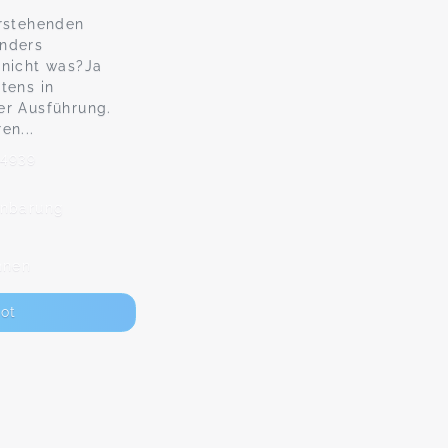
orstehenden
unders
 nicht was?Ja
tens in
er Ausführung.
en...
24939
inbarung
nnen
ot