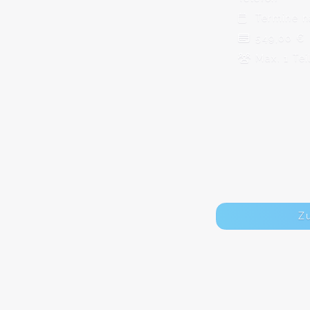
Termine n
549,00 €
Max. 1 Te
Z