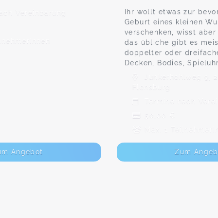
Ihr wollt etwas zur bev
ach Vereinbarung
Geburt eines kleinen W
verschenken, wisst aber
ilnehmerInnen
das übliche gibt es meis
doppelter oder dreifach
Decken, Bodies, Spieluhr
Junkerhohlweg 9, 
Flensburg
Termine nach Vere
50,00 €
Max. 1 TeilnehmerI
um Angebot
Zum Angeb