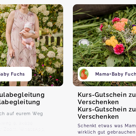
aby Fuchs
Mama+Baby Fuc
oulabegleitung
Kurs-Gutschein z
labegleitung
Verschenken
Kurs-Gutschein z
uch auf eurem Weg
Verschenken
lweg 9, 24939
Schenkt etwas was Mam
er Zoom, WhatsApp,
wirklich gut gebrauchen