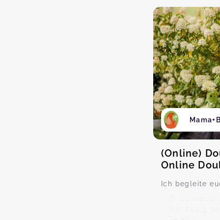
Mama+B
(Online) D
Online Dou
Ich begleite e
Junkerhoh
Flensburg p
Telefon