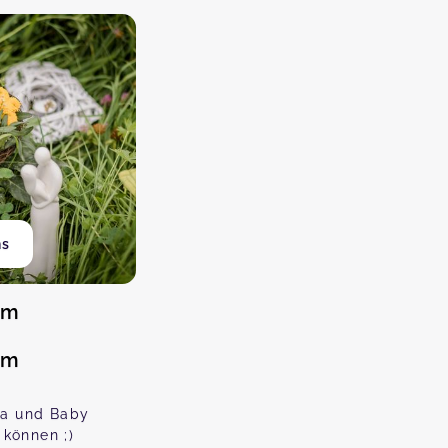
hs
um
um
a und Baby
 können ;)