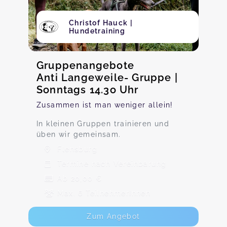
Christof Hauck |
Hundetraining
Gruppenangebote
Anti Langeweile- Gruppe |
Sonntags 14.3o Uhr
Zusammen ist man weniger allein!
In kleinen Gruppen trainieren und
üben wir gemeinsam.
Flensburg
Termine nach Vereinbarung
Ab 20,00 €
Max. 6 TeilnehmerInnen
Zum Angebot