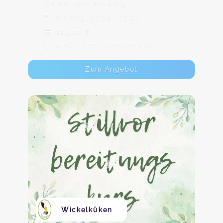
Weisenheim am Berg
Montag, 07.09., 02:00
189,00 €
Max. 10 TeilnehmerInnen
Zum Angebot
Wickelküken