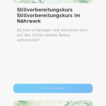
Stillvorbereitungskurs
Stillvorbereitungskurs im
Nährwerk
Du bist schwanger und möchtest dich
auf das Stillen deines Babys
vorbereiten?
Hauptstr. 99, 67159
Friedelsheim
Sonntag, 13.09., 10:00 - 14:00
Uhr
Ab 75,00 €
Max. 10 TeilnehmerInnen
Zum Angebot