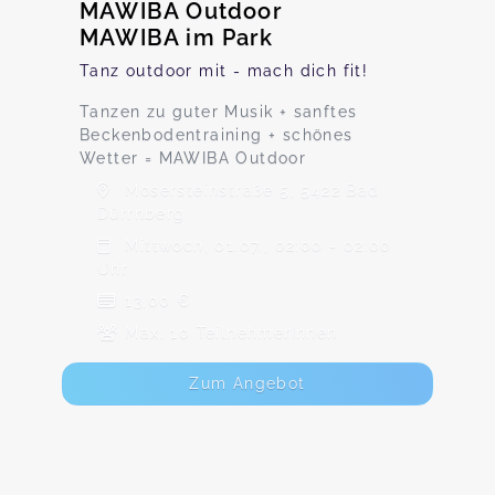
MAWIBA Outdoor
MAWIBA im Park
Tanz outdoor mit - mach dich fit!
Tanzen zu guter Musik + sanftes
Beckenbodentraining + schönes
Wetter = MAWIBA Outdoor
Mosersteinstraße 5, 5422 Bad
Dürrnberg
Mittwoch, 01.07., 02:00 - 02:00
Uhr
13,00 €
Max. 10 TeilnehmerInnen
Zum Angebot