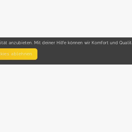
tät anzubieten. Mit deiner Hilfe können wir Komfort und Quali
okies ablehnen
SEITEN
WEITERFÜHRENDE LINKS