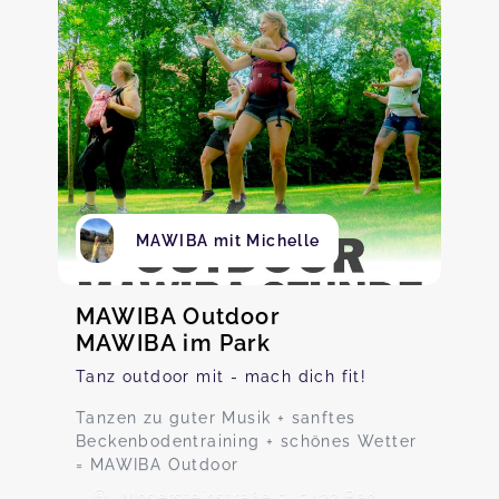
MAWIBA mit Michelle
MAWIBA Outdoor
MAWIBA im Park
Tanz outdoor mit - mach dich fit!
Tanzen zu guter Musik + sanftes
Beckenbodentraining + schönes Wetter
= MAWIBA Outdoor
Mosersteinstraße 5, 5422 Bad