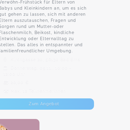
Verwöhn-Frühstück für Eltern von
Babys und Kleinkindern an, um es sich
gut gehen zu lassen, sich mit anderen
Eltern auszutauschen, Fragen und
Sorgen rund um Mutter-oder
Flaschenmilch, Beikost, kindliche
Entwicklung oder Elternalltag zu
stellen. Das alles in entspannter und
familienfreundlicher Umgebung.
Kirchgasse 20, 56130 Bad Ems
Donnerstag, 05.11., 10:00 -
12:00 Uhr
20,00 €
Max. 12 TeilnehmerInnen
Zum Angebot