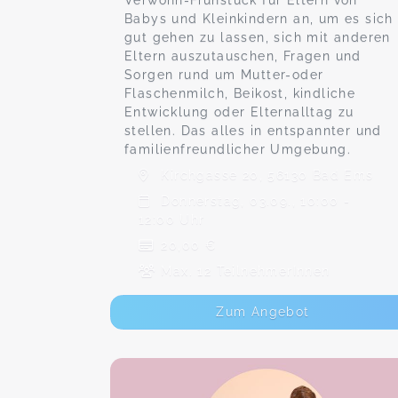
Verwöhn-Frühstück für Eltern von
Babys und Kleinkindern an, um es sich
gut gehen zu lassen, sich mit anderen
Eltern auszutauschen, Fragen und
Sorgen rund um Mutter-oder
Flaschenmilch, Beikost, kindliche
Entwicklung oder Elternalltag zu
stellen. Das alles in entspannter und
familienfreundlicher Umgebung.
Kirchgasse 20, 56130 Bad Ems
Donnerstag, 03.09., 10:00 -
12:00 Uhr
20,00 €
Max. 12 TeilnehmerInnen
Zum Angebot