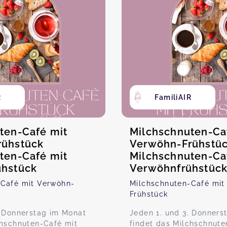
R
FamiliAIR
ten-Café mit
Milchschnuten-Ca
rühstück
Verwöhn-Frühstü
ten-Café mit
Milchschnuten-Ca
ühstück
Verwöhnfrühstüc
-Café mit Verwöhn-
Milchschnuten-Café mit
Frühstück
. Donnerstag im Monat
Jeden 1. und 3. Donners
chschnuten-Café mit
findet das Milchschnute