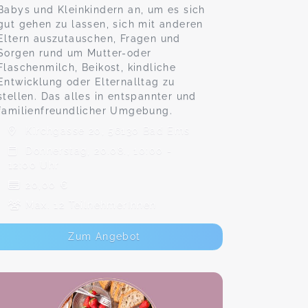
Babys und Kleinkindern an, um es sich
gut gehen zu lassen, sich mit anderen
Eltern auszutauschen, Fragen und
Sorgen rund um Mutter-oder
Flaschenmilch, Beikost, kindliche
Entwicklung oder Elternalltag zu
stellen. Das alles in entspannter und
familienfreundlicher Umgebung.
Kirchgasse 20, 56130 Bad Ems
Donnerstag, 20.08., 10:00 -
12:00 Uhr
20,00 €
Max. 12 TeilnehmerInnen
Zum Angebot