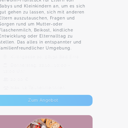
Verwöhn-Frühstück für Eltern von
Babys und Kleinkindern an, um es sich
gut gehen zu lassen, sich mit anderen
Eltern auszutauschen, Fragen und
Sorgen rund um Mutter-oder
Flaschenmilch, Beikost, kindliche
Entwicklung oder Elternalltag zu
stellen. Das alles in entspannter und
familienfreundlicher Umgebung.
Kirchgasse 20, 56130 Bad Ems
Donnerstag, 22.10., 10:00 -
12:00 Uhr
20,00 €
Max. 12 TeilnehmerInnen
Zum Angebot