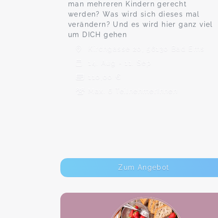
man mehreren Kindern gerecht
werden? Was wird sich dieses mal
verändern? Und es wird hier ganz viel
um DICH gehen
Kirchgasse 20, 56130 Bad Ems
14. Aug - 11. Sep
110,00 €
Max. 6 TeilnehmerInnen
Zum Angebot