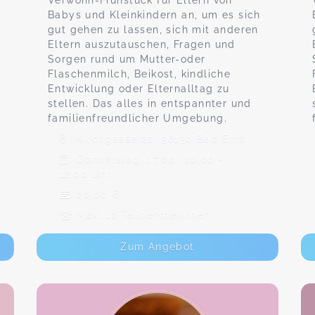
Verwöhn-Frühstück für Eltern von
Babys und Kleinkindern an, um es sich
gut gehen zu lassen, sich mit anderen
Eltern auszutauschen, Fragen und
Sorgen rund um Mutter-oder
Flaschenmilch, Beikost, kindliche
Entwicklung oder Elternalltag zu
stellen. Das alles in entspannter und
familienfreundlicher Umgebung.
Kirchgasse 20, 56130 Bad Ems
Donnerstag, 17.09., 10:00 -
12:00 Uhr
20,00 €
Max. 12 TeilnehmerInnen
Zum Angebot