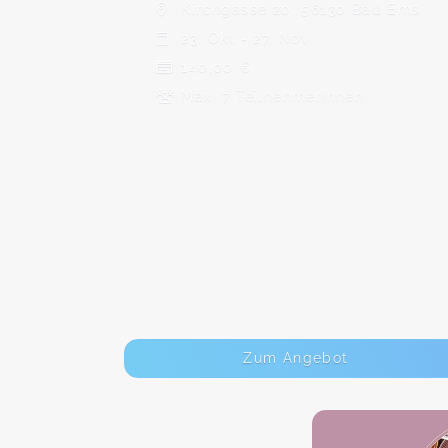
Kirchgasse 20, 56130 Bad Ems
23. Okt - 27. Nov
140,00 €
Max. 7 TeilnehmerInnen
Zum Angebot