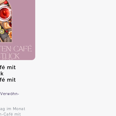
fé mit
ck
fé mit
k
 Verwöhn-
tag im Monat
n-Café mit