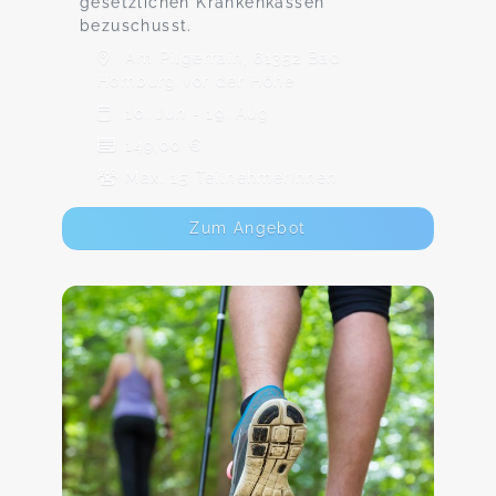
gesetzlichen Krankenkassen
bezuschusst.
Am Pilgerrain, 61352 Bad
Homburg vor der Höhe
10. Jun - 19. Aug
149,00 €
Max. 15 TeilnehmerInnen
Zum Angebot