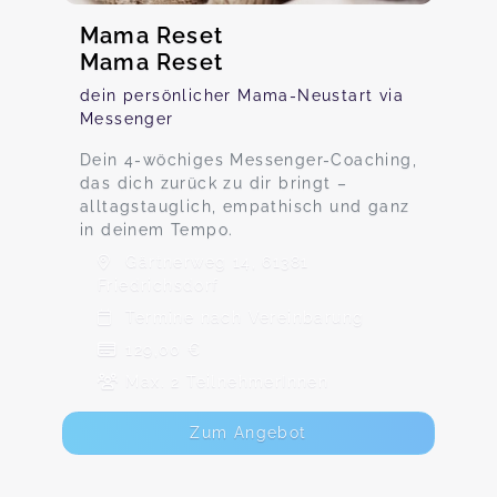
Mama Reset
Mama Reset
dein persönlicher Mama-Neustart via
Messenger
Dein 4-wöchiges Messenger-Coaching,
das dich zurück zu dir bringt –
alltagstauglich, empathisch und ganz
in deinem Tempo.
Gärtnerweg 14, 61381
Friedrichsdorf
Termine nach Vereinbarung
129,00 €
Max. 2 TeilnehmerInnen
Zum Angebot