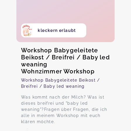
kleckern erlaubt
Workshop Babygeleitete
Beikost / Breifrei / Baby led
weaning
Wohnzimmer Workshop
Workshop Babygeleitete Beikost /
Breifrei / Baby led weaning
Was kommt nach der Milch? Was ist
dieses breifrei und "baby led
weaning"?Fragen über Fragen, die ich
alle in meinem Workshop mit euch
klären möchte.