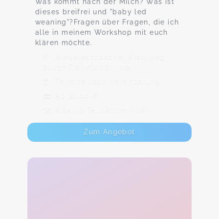
Was kommt nach der Milch? Was ist
dieses breifrei und "baby led
weaning"?Fragen über Fragen, die ich
alle in meinem Workshop mit euch
klären möchte.
Niedereschbacher Stadtweg,
60437 Frankfurt am Main
Termine nach Vereinbarung
Ab 30,00 €
Max. 10 TeilnehmerInnen
Zum Angebot