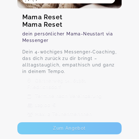
Mama Reset
Mama Reset
dein persönlicher Mama-Neustart via
Messenger
Dein 4-wöchiges Messenger-Coaching,
das dich zurück zu dir bringt –
alltagstauglich, empathisch und ganz
in deinem Tempo.
Gärtnerweg 14, 61381
Friedrichsdorf
Termine nach Vereinbarung
129,00 €
Max. 2 TeilnehmerInnen
Zum Angebot