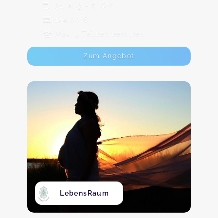
31. Aug - 5. Okt
144,00 €
Max. 5 TeilnehmerInnen
Zum Angebot
LebensRaum