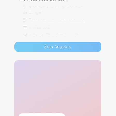
Ahornstraße 14, 36469 Bad
Salzungen
Termine nach Vereinbarung
Kostenlos
Max. 15 TeilnehmerInnen
Zum Angebot