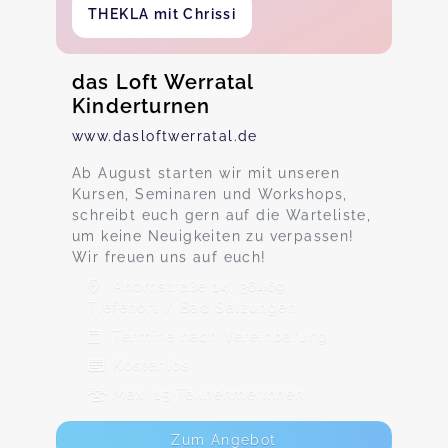
THEKLA mit Chrissi
das Loft Werratal
Kinderturnen
www.dasloftwerratal.de
Ab August starten wir mit unseren
Kursen, Seminaren und Workshops,
schreibt euch gern auf die Warteliste,
um keine Neuigkeiten zu verpassen!
Wir freuen uns auf euch!
Ahornstraße 14, 36469
Tiefenort / Bad Salzungen
Termine nach Vereinbarung
Kostenlos
Max. 15 TeilnehmerInnen
Zum Angebot