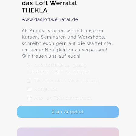
das Loft Werratal
THEKLA
www.dasloftwerratal.de
Ab August starten wir mit unseren
Kursen, Seminaren und Workshops,
schreibt euch gern auf die Warteliste,
um keine Neuigkeiten zu verpassen!
Wir freuen uns auf euch!
Ahornstraße 14, 36469
Tiefenort / Bad Salzungen
Termine nach Vereinbarung
Kostenlos
Max. 15 TeilnehmerInnen
Zum Angebot