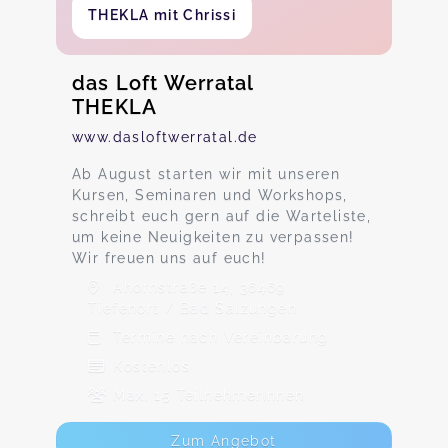
THEKLA mit Chrissi
das Loft Werratal
THEKLA
www.dasloftwerratal.de
Ab August starten wir mit unseren
Kursen, Seminaren und Workshops,
schreibt euch gern auf die Warteliste,
um keine Neuigkeiten zu verpassen!
Wir freuen uns auf euch!
Ahornstraße 14, 36469
Tiefenort / Bad Salzungen
Termine nach Vereinbarung
Kostenlos
Max. 15 TeilnehmerInnen
Zum Angebot