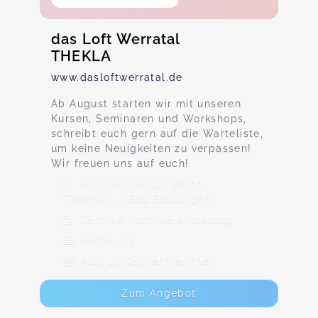
das Loft Werratal
THEKLA
www.dasloftwerratal.de
Ab August starten wir mit unseren
Kursen, Seminaren und Workshops,
schreibt euch gern auf die Warteliste,
um keine Neuigkeiten zu verpassen!
Wir freuen uns auf euch!
Ahornstraße 14, 36469
Tiefenort / Bad Salzungen
Termine nach Vereinbarung
Kostenlos
Max. 15 TeilnehmerInnen
Zum Angebot