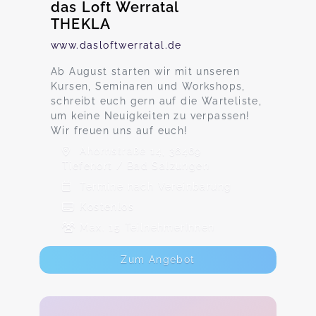
das Loft Werratal
THEKLA
www.dasloftwerratal.de
Ab August starten wir mit unseren
Kursen, Seminaren und Workshops,
schreibt euch gern auf die Warteliste,
um keine Neuigkeiten zu verpassen!
Wir freuen uns auf euch!
Ahornstraße 14, 36469
Tiefenort / Bad Salzungen
Termine nach Vereinbarung
Kostenlos
Max. 15 TeilnehmerInnen
Zum Angebot