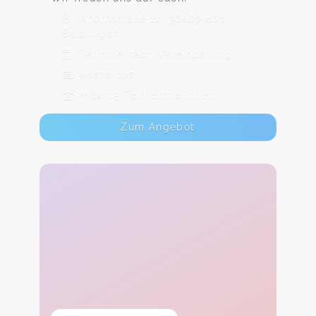
Ahornstraße 14, 36469 Bad
Salzungen
Termine nach Vereinbarung
Kostenlos
Max. 15 TeilnehmerInnen
Zum Angebot