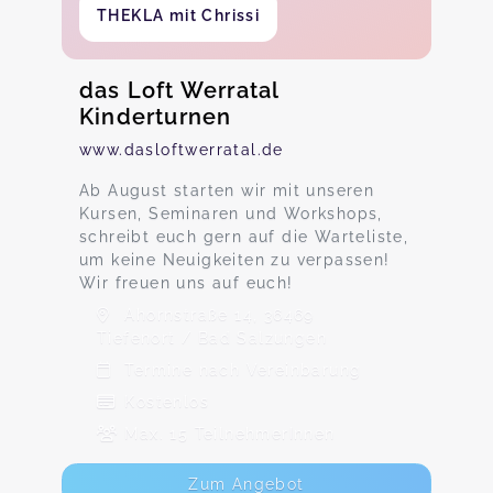
THEKLA mit Chrissi
das Loft Werratal
Kinderturnen
www.dasloftwerratal.de
Ab August starten wir mit unseren
Kursen, Seminaren und Workshops,
schreibt euch gern auf die Warteliste,
um keine Neuigkeiten zu verpassen!
Wir freuen uns auf euch!
Ahornstraße 14, 36469
Tiefenort / Bad Salzungen
Termine nach Vereinbarung
Kostenlos
Max. 15 TeilnehmerInnen
Zum Angebot