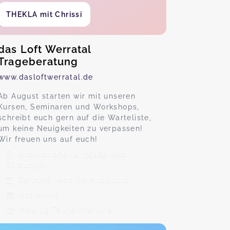
THEKLA mit Chrissi
das Loft Werratal
Trageberatung
www.dasloftwerratal.de
Ab August starten wir mit unseren
Kursen, Seminaren und Workshops,
schreibt euch gern auf die Warteliste,
um keine Neuigkeiten zu verpassen!
Wir freuen uns auf euch!
Ahornstraße 14, 36469 Bad
Salzungen
Termine nach Vereinbarung
Kostenlos
Max. 15 TeilnehmerInnen