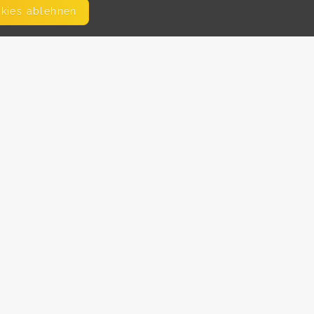
okies ablehnen
SEITEN
WEITERFÜHRENDE LINKS
FAQ
Hilfe
Blog
Impressum
AGB
Datenschutz
Disclaimer