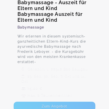
Babymassage - Auszeit für
Eltern und Kind
Babymassage Auszeit für
Eltern und Kind
Babymassage
Wir erlernen in diesem systemisch-
ganzheitlichen Eltern-Kind-Kurs die
ayurvedische Babymassage nach
Frederik Leboyer. - die Kursgebühr
wird von den meisten Krankenkasse
erstattet-
Gänsbühl 1, 88348 Bad Saulgau
23. Sep, 30. Sep, 7. Okt und 14.
Okt
75,00 €
Max. 8 TeilnehmerInnen
Zum Angebot