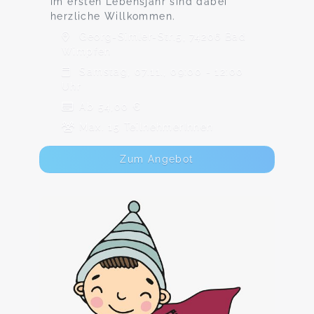
im ersten Lebensjahr sind dabei
herzliche Willkommen.
Georg-Simler-Str.5, 74206 Bad
Wimpfen
Samstag, 07.11., 09:00 - 12:00
Uhr
Ab 54,00 €
Max. 15 TeilnehmerInnen
Zum Angebot