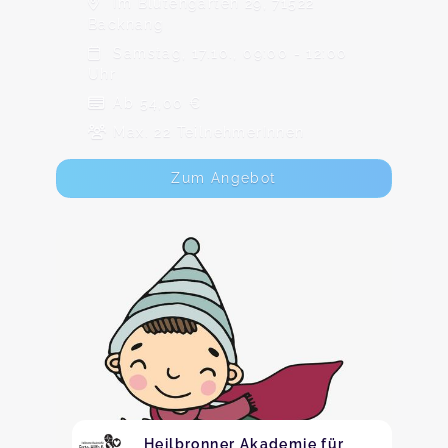
Im Blütengarten 29, 71522
Backnang
Samstag, 17.10., 09:00 - 12:00
Uhr
Ab 54,00 €
Max. 22 TeilnehmerInnen
Zum Angebot
Heilbronner Akademie für