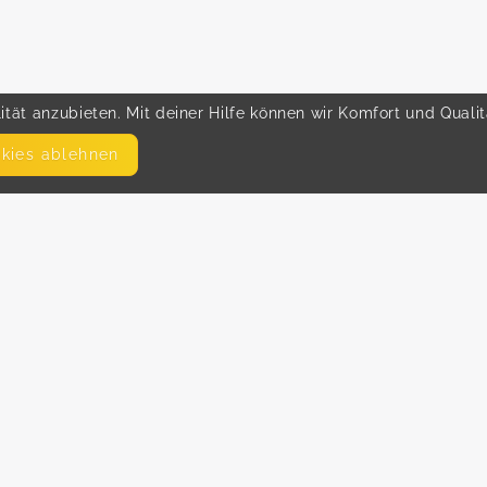
tät anzubieten. Mit deiner Hilfe können wir Komfort und Quali
okies ablehnen
SEITEN
WEITERFÜHRENDE LINKS
FAQ
Hilfe