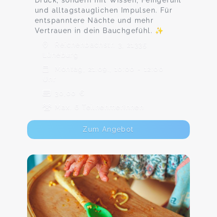
Druck, sondern mit Wissen, Feingefühl
und alltagstauglichen Impulsen. Für
entspanntere Nächte und mehr
Vertrauen in dein Bauchgefühl. ✨
Reichenbachstr. 3, 21335
Lüneburg
Montag, 21.09., 10:00 - 12:00
Uhr
30,00 €
Max. 6 TeilnehmerInnen
Zum Angebot