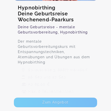
Hypnobirthing
Deine Geburtsreise
Wochenend-Paarkurs
Deine Geburtsreise - mentale
Geburtsvorbereitung, Hypnobirthing
Der mentale
Geburtsvorbereitungskurs mit
Entspannungstechniken,
Atemübungen und Übungen aus dem
Hypnobirthing
Spitalstraße 3, 88677 Markdorf
26. Sep und 27. Sep
Ab 85,00 €
Max. 6 TeilnehmerInnen
Zum Angebot