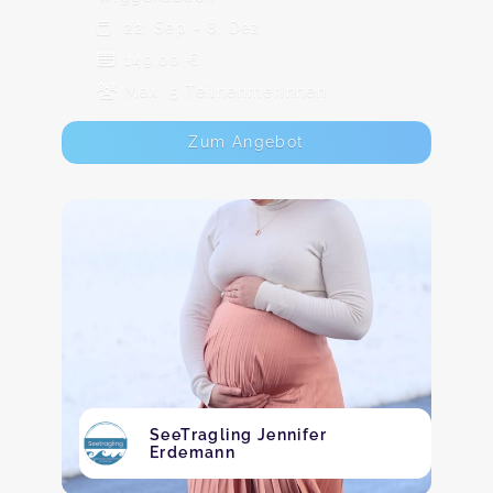
22. Sep - 8. Dez
149,00 €
Max. 5 TeilnehmerInnen
Zum Angebot
SeeTragling Jennifer
Erdemann