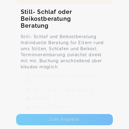
Still- Schlaf oder
Beikostberatung
Beratung
Still- Schlaf und Beikostberatung
Individuelle Beratung für Eltern rund
ums Stillen, Schlafen und Beikost.
Terminvereinbarung zunächst direkt
mit mir, Buchung anschließend über
kikudoo möglich.
Nockhergasse 2, 83646 Bad
Tölz
Termine nach Vereinbarung
66,66 €
Max. 13 TeilnehmerInnen
Zum Angebot