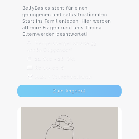
BellyBasics steht für einen
gelungenen und selbstbestimmten
Start ins Familienleben. Hier werden
all eure Fragen rund ums Thema
Elternwerden beantwortet!
Hengersberger Straße 53,
94469 Deggendorf
21. Sep - 26. Okt
Ab 135,00 €
Max. 7 TeilnehmerInnen
Zum Angebot