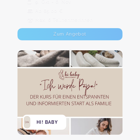
9. Okt - 6. Nov
Ab 85,00 €
Max. 6 TeilnehmerInnen
Zum Angebot
HI! BABY