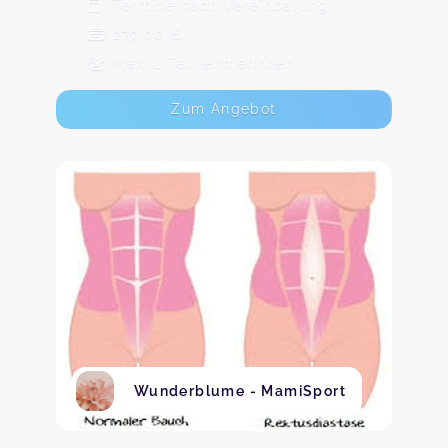
Termine nach Vereinbarung
279,00 €
Max. 1 TeilnehmerInnen
Zum Angebot
Wunderblume - MamiSport