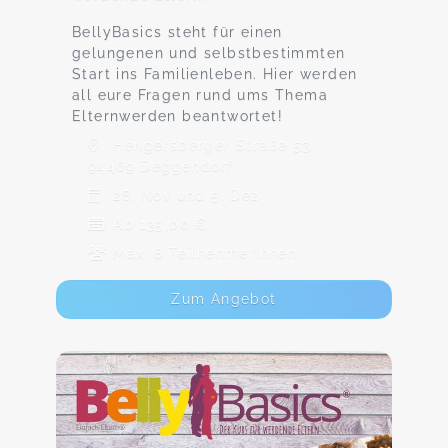
BellyBasics steht für einen
gelungenen und selbstbestimmten
Start ins Familienleben. Hier werden
all eure Fragen rund ums Thema
Elternwerden beantwortet!
Hengersberger Straße 53,
94469 Deggendorf
28. Nov und 5. Dez
Ab 135,00 €
Max. 8 TeilnehmerInnen
Zum Angebot