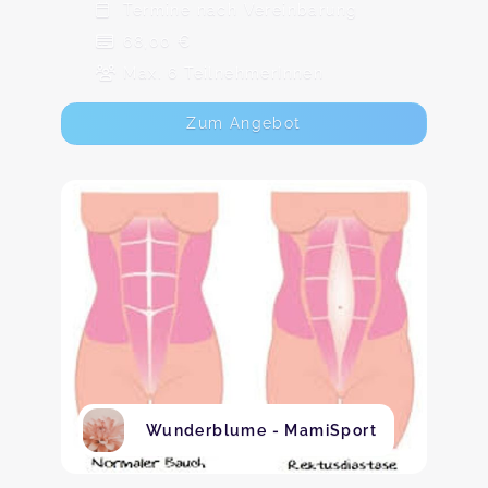
Termine nach Vereinbarung
68,00 €
Max. 6 TeilnehmerInnen
Zum Angebot
Wunderblume - MamiSport