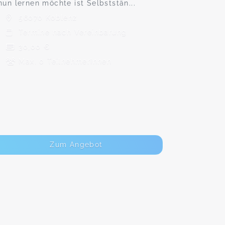
nun lernen möchte ist Selbststän...
56070 Koblenz
Termine nach Vereinbarung
30,00 €
Max. 0 TeilnehmerInnen
Zum Angebot