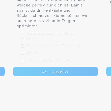
Modell und die Trageweise zu finden,
welche perfekt für dich ist. Damit
sparst du dir Fehlkäufe und
Rückenschmerzen. Gerne können wir
auch bereits vorhande Tragen
optimieren.
Horchemsweg 34, 56170
Bendorf
Termine nach Vereinbarung
50,00 €
Max. 1 TeilnehmerInnen
Zum Angebot