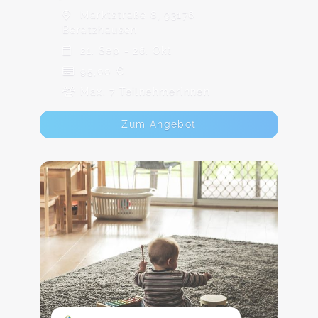
Marktstraße 8, 93176
Beratzhausen
21. Sep - 26. Okt
95,00 €
Max. 7 TeilnehmerInnen
Zum Angebot