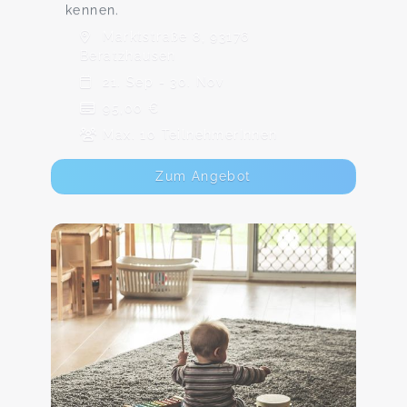
kennen.
Marktstraße 8, 93176
Beratzhausen
21. Sep - 30. Nov
95,00 €
Max. 10 TeilnehmerInnen
Zum Angebot