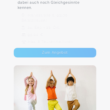
dabei auch noch Gleichgesinnte
kennen.
Marktstraße 8, 93176
Beratzhausen
24. Sep - 22. Okt
95,00 €
Max. 8 TeilnehmerInnen
Zum Angebot