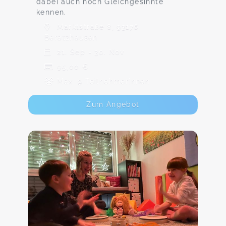
dabei auch noch Gleichgesinnte
kennen.
Marktstraße 8, 93176
Beratzhausen
21. Sep - 30. Nov
95,00 €
Max. 9 TeilnehmerInnen
Zum Angebot