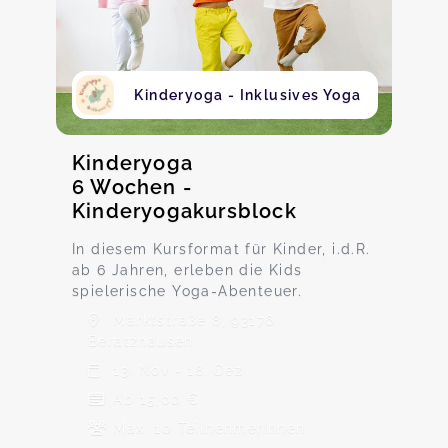
Kinderyoga - Inklusives Yoga
Kinderyoga
6 Wochen -
Kinderyogakursblock
In diesem Kursformat für Kinder, i.d.R.
ab 6 Jahren, erleben die Kids
spielerische Yoga-Abenteuer.
Marktstraße 8, 93176
Beratzhausen
13. Nov - 18. Dez
Ab 15,00 €
Max. 10 TeilnehmerInnen