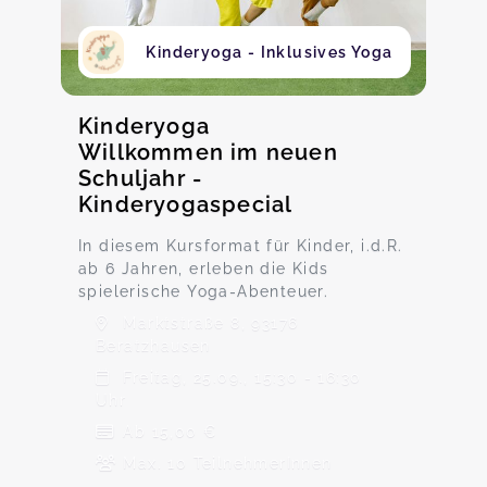
Kinderyoga - Inklusives Yoga
Kinderyoga
Willkommen im neuen
Schuljahr -
Kinderyogaspecial
In diesem Kursformat für Kinder, i.d.R.
ab 6 Jahren, erleben die Kids
spielerische Yoga-Abenteuer.
Marktstraße 8, 93176
Beratzhausen
Freitag, 25.09., 15:30 - 16:30
Uhr
Ab 15,00 €
Max. 10 TeilnehmerInnen