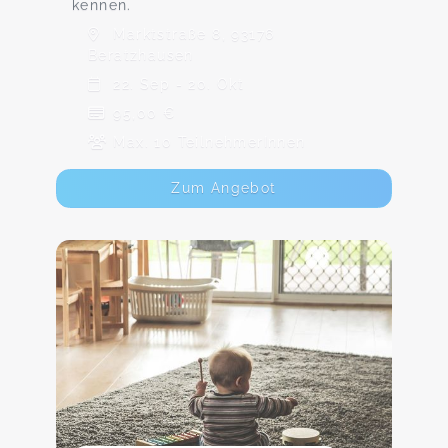
kennen.
Marktstraße 8, 93176
Beratzhausen
22. Sep - 20. Okt
95,00 €
Max. 10 TeilnehmerInnen
Zum Angebot