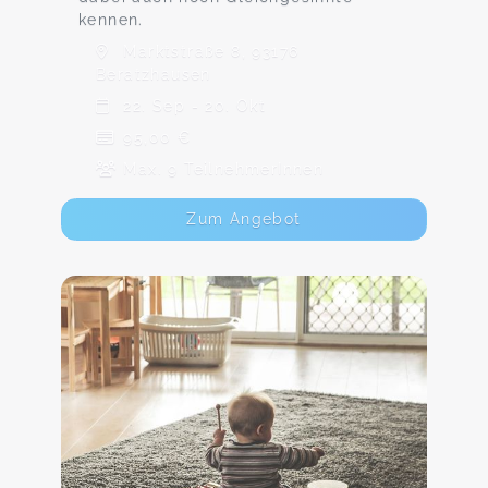
kennen.
Marktstraße 8, 93176
Beratzhausen
22. Sep - 20. Okt
95,00 €
Max. 9 TeilnehmerInnen
Zum Angebot