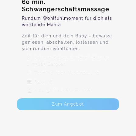
60 min.
Schwangerschaftsmassage
Rundum Wohlfühlmoment für dich als
werdende Mama
Zeit für dich und dein Baby - bewusst
genießen, abschalten, loslassen und
sich rundum wohlfühlen.
Johann-Sebastian-Bach-Straße
8, 73663 Berglen
Termine nach Vereinbarung
83,00 €
Max. 30 TeilnehmerInnen
Zum Angebot