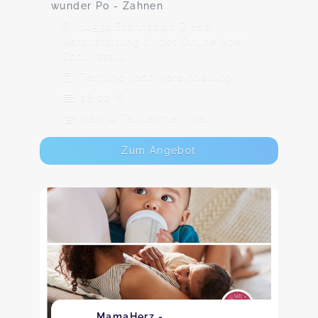
wunder Po - Zahnen
14532 Stahnsdorf Diese
Veranstaltung findet Online über
Zoom statt.
Termine nach Vereinbarung
28,00 €
Max. 0 TeilnehmerInnen
Zum Angebot
MamaHerz -