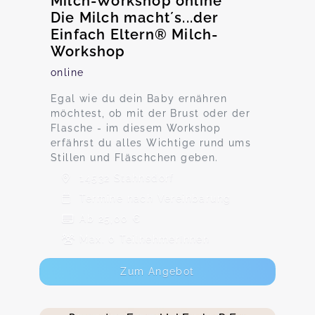
Milch-Workshop online
Die Milch macht´s...der
Einfach Eltern® Milch-
Workshop
online
Egal wie du dein Baby ernähren
möchtest, ob mit der Brust oder der
Flasche - im diesem Workshop
erfährst du alles Wichtige rund ums
Stillen und Fläschchen geben.
14532 Stahnsdorf
Termine nach Vereinbarung
Ab 25,00 €
Max. 0 TeilnehmerInnen
Zum Angebot