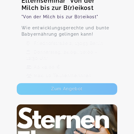
Elternseminar "Von der
Milch bis zur B(r)eikost
"Von der Milch bis zur B(r)eikost"
Wie entwicklungsgerechte und bunte
Babyernährung gelingen kann!
Friedhofstraße 2, 13053 Berlin
Donnerstag, 24.09., 10:00 -
12:30 Uhr
Ab 49,00 €
Max. 10 TeilnehmerInnen
Zum Angebot