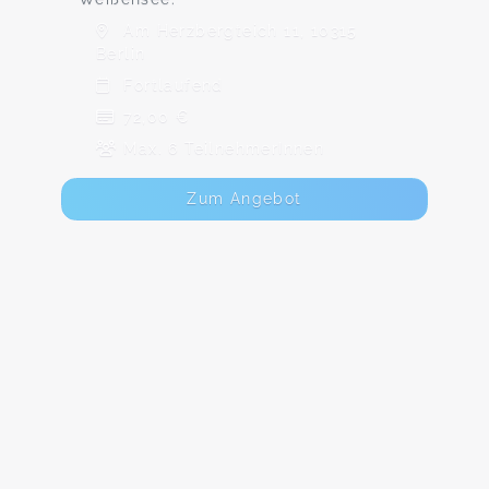
Am Herzbergteich 11, 10315
Berlin
Fortlaufend
72,00 €
Max. 6 TeilnehmerInnen
Zum Angebot