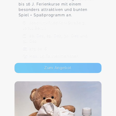
bis 16 J. Ferienkurse mit einem
besonders attraktiven und bunten
Spiel + Spaßprogramm an.
Joachim-Friedrich-Straße 3,
10711 Berlin
28. Dez, 29. Dez, 30. Dez und
31. Dez
275,00 €
Max. 15 TeilnehmerInnen
Zum Angebot