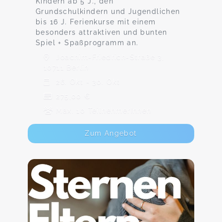
Kindern ab 5 J., den
Grundschulkindern und Jugendlichen
bis 16 J. Ferienkurse mit einem
besonders attraktiven und bunten
Spiel + Spaßprogramm an.
Joachim-Friedrich-Straße 3,
10711 Berlin
26. Okt - 30. Okt
275,00 €
Max. 10 TeilnehmerInnen
Zum Angebot