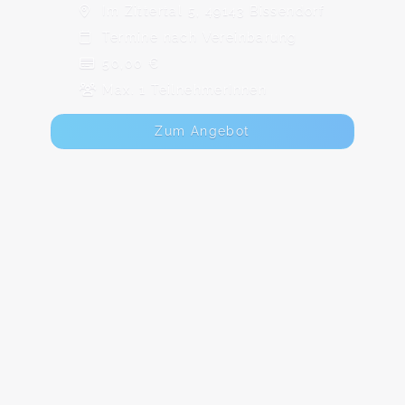
Im Zittertal 5, 49143 Bissendorf
Termine nach Vereinbarung
50,00 €
Max. 1 TeilnehmerInnen
Zum Angebot