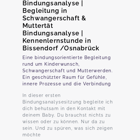
Bindungsanalyse |
Begleitung in
Schwangerschaft &
Muttertät
Bindungsanalyse |
Kennenlernstunde in
Bissendorf /Osnabrück
Eine bindungsorientierte Begleitung
rund um Kinderwunsch,
Schwangerschaft und Mutterwerden.
Ein geschützter Raum für Gefühle,
innere Prozesse und die Verbindung
In dieser ersten
Bindungsanalysesitzung begleite ich
dich behutsam in den Kontakt mit
deinem Baby. Du brauchst nichts zu
wissen oder zu können. Nur da zu
sein. Und zu spüren, was sich zeigen
möchte