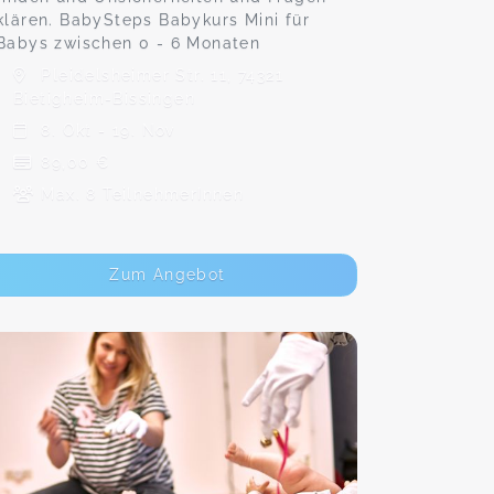
klären. BabySteps Babykurs Mini für
Babys zwischen 0 - 6 Monaten
Pleidelsheimer Str. 11, 74321
Bietigheim-Bissingen
8. Okt - 19. Nov
89,00 €
Max. 8 TeilnehmerInnen
Zum Angebot