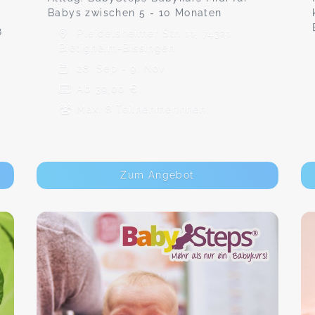
Babys zwischen 5 - 10 Monaten
8
Pleidelsheimer Str. 11, 74321
Bietigheim-Bissingen
28. Sep - 9. Nov
Ab 39,00 €
Max. 8 TeilnehmerInnen
Zum Angebot