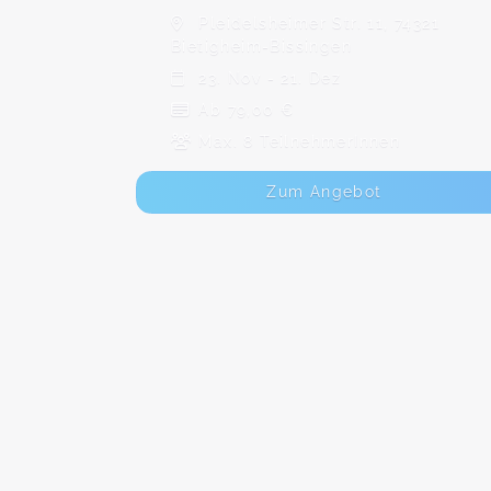
Pleidelsheimer Str. 11, 74321
Bietigheim-Bissingen
23. Nov - 21. Dez
Ab 79,00 €
Max. 8 TeilnehmerInnen
Zum Angebot