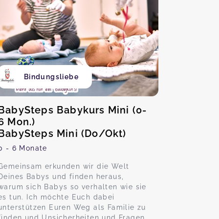
Bindungsliebe
BabySteps Babykurs Mini (0-
6 Mon.)
BabySteps Mini (Do/Okt)
0 - 6 Monate
Gemeinsam erkunden wir die Welt
Deines Babys und finden heraus,
warum sich Babys so verhalten wie sie
es tun. Ich möchte Euch dabei
unterstützen Euren Weg als Familie zu
finden und Unsicherheiten und Fragen