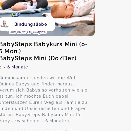
Bindungsliebe
BabySteps Babykurs Mini (0-
6 Mon.)
BabySteps Mini (Do/Dez)
0 - 6 Monate
Gemeinsam erkunden wir die Welt
Deines Babys und finden heraus,
warum sich Babys so verhalten wie sie
es tun. Ich möchte Euch dabei
unterstützen Euren Weg als Familie zu
finden und Unsicherheiten und Fragen
klären. BabySteps Babykurs Mini für
Babys zwischen 0 - 6 Monaten
Pleidelsheimer Str. 11, 74321