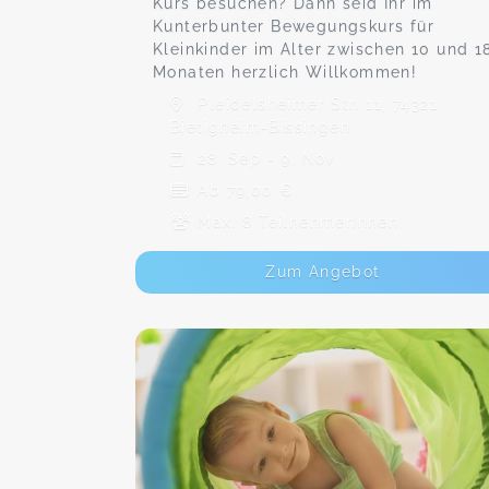
Kurs besuchen? Dann seid Ihr im
Kunterbunter Bewegungskurs für
Kleinkinder im Alter zwischen 10 und 1
Monaten herzlich Willkommen!
Pleidelsheimer Str. 11, 74321
Bietigheim-Bissingen
28. Sep - 9. Nov
Ab 79,00 €
Max. 8 TeilnehmerInnen
Zum Angebot