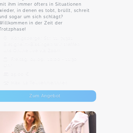
mit ihm immer öfters in Situationen
wieder, in denen es tobt, brüllt, schreit
und sogar um sich schlägt?
Willkommen in der Zeit der
Trotzphase!
Königsberger Str. 11, 74321
Bietigheim-Bissingen Wir treffen
uns Online live via Zoom
Freitag, 04.09., 10:00 - 11:30
Uhr
25,00 €
Max. 12 TeilnehmerInnen
Zum Angebot