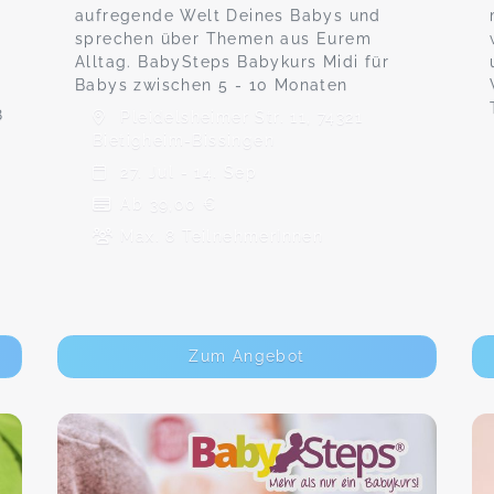
aufregende Welt Deines Babys und
sprechen über Themen aus Eurem
Alltag. BabySteps Babykurs Midi für
Babys zwischen 5 - 10 Monaten
8
Pleidelsheimer Str. 11, 74321
Bietigheim-Bissingen
27. Jul - 14. Sep
Ab 39,00 €
Max. 8 TeilnehmerInnen
Zum Angebot