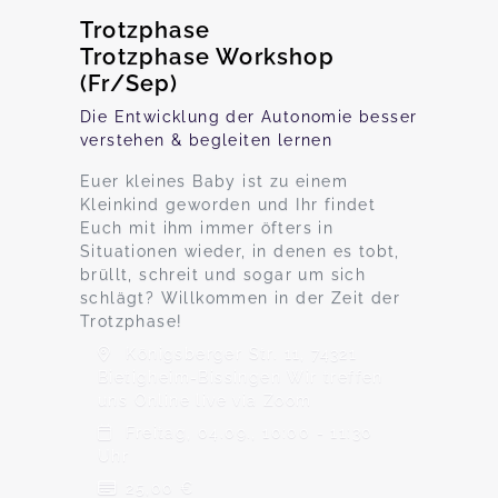
Trotzphase
Trotzphase Workshop
(Fr/Sep)
Die Entwicklung der Autonomie besser
verstehen & begleiten lernen
Euer kleines Baby ist zu einem
Kleinkind geworden und Ihr findet
Euch mit ihm immer öfters in
Situationen wieder, in denen es tobt,
brüllt, schreit und sogar um sich
schlägt? Willkommen in der Zeit der
Trotzphase!
Königsberger Str. 11, 74321
Bietigheim-Bissingen Wir treffen
uns Online live via Zoom
Freitag, 04.09., 10:00 - 11:30
Uhr
25,00 €