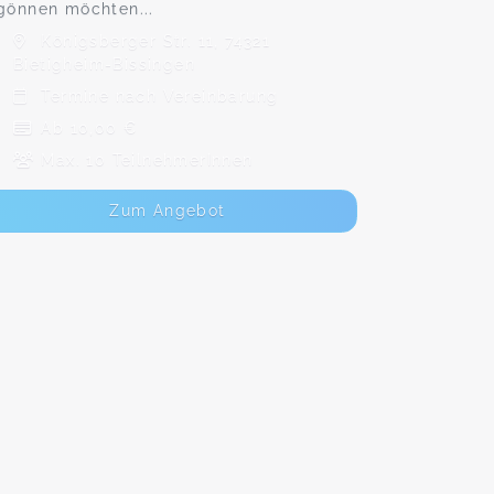
gönnen möchten...
Königsberger Str. 11, 74321
Bietigheim-Bissingen
Termine nach Vereinbarung
Ab 10,00 €
Max. 10 TeilnehmerInnen
Zum Angebot