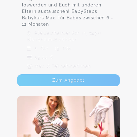
loswerden und Euch mit anderen
Eltern austauschen! BabySteps
Babykurs Maxi für Babys zwischen 6 -
12 Monaten
Pleidelsheimer Str. 11, 74321
Bietigheim-Bissingen
8. Okt - 19. Nov
89,00 €
Max. 8 TeilnehmerInnen
Zum Angebot