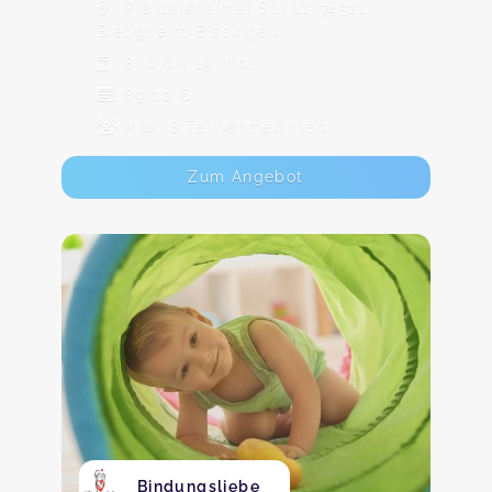
Pleidelsheimer Str. 11, 74321
Bietigheim-Bissingen
8. Okt - 19. Nov
89,00 €
Max. 8 TeilnehmerInnen
Zum Angebot
Bindungsliebe