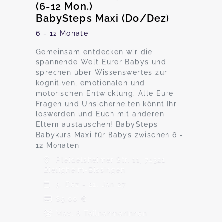
(6-12 Mon.)
BabySteps Maxi (Do/Dez)
6 - 12 Monate
Gemeinsam entdecken wir die
spannende Welt Eurer Babys und
sprechen über Wissenswertes zur
kognitiven, emotionalen und
motorischen Entwicklung. Alle Eure
Fragen und Unsicherheiten könnt Ihr
loswerden und Euch mit anderen
Eltern austauschen! BabySteps
Babykurs Maxi für Babys zwischen 6 -
12 Monaten
Pleidelsheimer Str. 11, 74321
Bietigheim-Bissingen
3. Dez - 21. Jan 27
89,00 €
Max. 8 TeilnehmerInnen