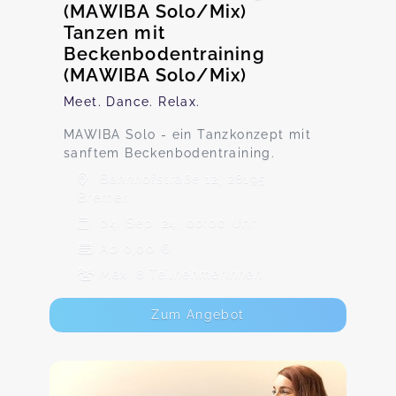
(MAWIBA Solo/Mix)
Tanzen mit
Beckenbodentraining
(MAWIBA Solo/Mix)
Meet. Dance. Relax.
MAWIBA Solo - ein Tanzkonzept mit
sanftem Beckenbodentraining.
Bahnhofstraße 12, 28195
Bremen
04. Sep. 24, 00:00 Uhr
Ab 0,00 €
Max. 8 TeilnehmerInnen
Zum Angebot