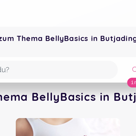
zum Thema BellyBasics in Butjadi
i
ema BellyBasics in But