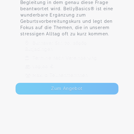
Begleitung in dem genau diese Frage
beantwortet wird. BellyBasics® ist eine
wunderbare Ergänzung zum
Geburtsvorbereitungskurs und legt den
Fokus auf die Themen, die in unserem
stressigen Alltag oft zu kurz kommen.
Burhaver Str. 70, 26969
Butjadingen
Termine nach Vereinbarung
109,00 €
Max. 0 TeilnehmerInnen
Zum Angebot