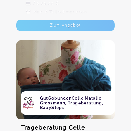
Ab 60,00 €
Max. 6 TeilnehmerInnen
Zum Angebot
GutGebundenCelle Natalie
Grossmann, Trageberatung,
BabySteps
Trageberatung Celle