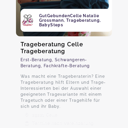
GutGebundenCelle Natalie
Grossmann, Trageberatung,
BabySteps
Trageberatung Celle
Trageberatung
Erst-Beratung, Schwangeren-
Beratung, Fachkräfte-Beratung
Was macht eine Trageberaterin? Eine
Trageberatung hilft Eltern und Trage-
Interessierten bei der Auswahl einer
geeigneten Tragevariante mit einem
Tragetuch oder einer Tragehilfe für
sich und ihr Baby.
29221 Celle
Termine nach Vereinbarung