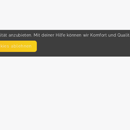
tät anzubieten. Mit deiner Hilfe können wir Komfort und Quali
okies ablehnen
SEITEN
WEITERFÜHRENDE LINKS
FAQ