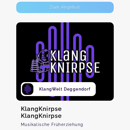
Zum Angebot
KlangWelt Deggendorf
KlangKnirpse
KlangKnirpse
Musikalische Früherziehung