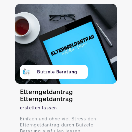
Butzele Beratung
Elterngeldantrag
Elterngeldantrag
erstellen lassen
Einfach und ohne viel Stress den
Elterngeldantrag durch Butzele
Beratung ausfüllen lassen.