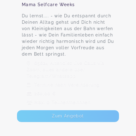
Mama Selfcare Weeks
Du lernst.... - wie Du entspannt durch
Deinen Alltag gehst und Dich nicht
von Kleinigkeiten aus der Bahn werfen
lässt - wie Dein Familienleben einfach
wieder richtig harmonisch wird und Du
jeden Morgen voller Vorfreude aus
dem Bett springst.
65624 Altendiez live Calls via
Zoom, alles andere über
Telegram/Whatsapp
Termine nach Vereinbarung
260,00 €
Max. 0 TeilnehmerInnen
Zum Angebot