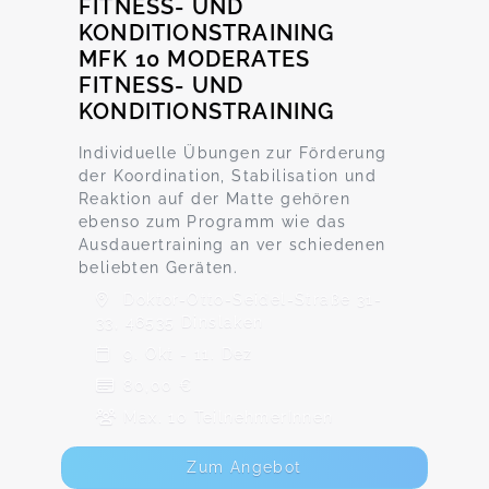
FITNESS- UND
KONDITIONSTRAINING
MFK 10 MODERATES
FITNESS- UND
KONDITIONSTRAINING
Individuelle Übungen zur Förderung
der Koordination, Stabilisation und
Reaktion auf der Matte gehören
ebenso zum Programm wie das
Ausdauertraining an ver schiedenen
beliebten Geräten.
Doktor-Otto-Seidel-Straße 31-
33, 46535 Dinslaken
9. Okt - 11. Dez
80,00 €
Max. 10 TeilnehmerInnen
Zum Angebot