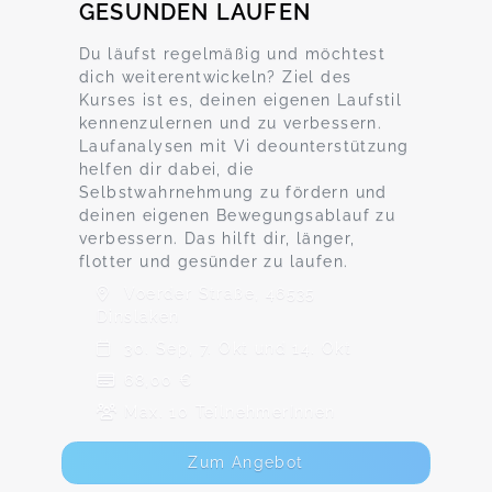
GESUNDEN LAUFEN
Du läufst regelmäßig und möchtest
dich weiterentwickeln? Ziel des
Kurses ist es, deinen eigenen Laufstil
kennenzulernen und zu verbessern.
Laufanalysen mit Vi deounterstützung
helfen dir dabei, die
Selbstwahrnehmung zu fördern und
deinen eigenen Bewegungsablauf zu
verbessern. Das hilft dir, länger,
flotter und gesünder zu laufen.
Voerder Straße, 46535
Dinslaken
30. Sep, 7. Okt und 14. Okt
68,00 €
Max. 10 TeilnehmerInnen
Zum Angebot