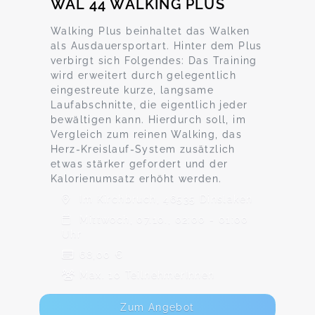
WAL 44 WALKING PLUS
Walking Plus beinhaltet das Walken
als Ausdauersportart. Hinter dem Plus
verbirgt sich Folgendes: Das Training
wird erweitert durch gelegentlich
eingestreute kurze, langsame
Laufabschnitte, die eigentlich jeder
bewältigen kann. Hierdurch soll, im
Vergleich zum reinen Walking, das
Herz-Kreislauf-System zusätzlich
etwas stärker gefordert und der
Kalorienumsatz erhöht werden.
Im Kirchbruch, 46535 Dinslaken
Mittwoch, 07.10., 02:00 - 01:00
Uhr
68,00 €
Max. 10 TeilnehmerInnen
Zum Angebot