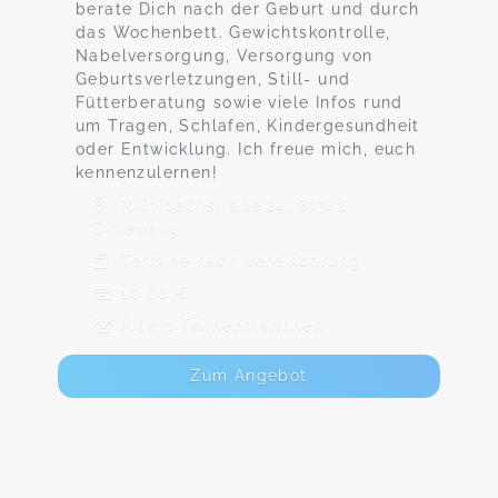
berate Dich nach der Geburt und durch
das Wochenbett. Gewichtskontrolle,
Nabelversorgung, Versorgung von
Geburtsverletzungen, Still- und
Fütterberatung sowie viele Infos rund
um Tragen, Schlafen, Kindergesundheit
oder Entwicklung. Ich freue mich, euch
kennenzulernen!
Mühlbachstraße 24, 87742
Dirlewang
Termine nach Vereinbarung
10,00 €
Max. 1 TeilnehmerInnen
Zum Angebot