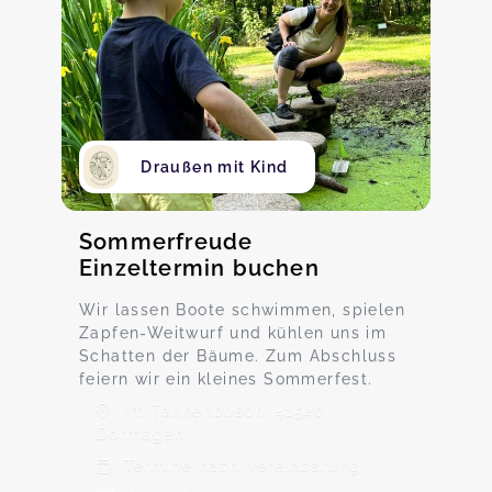
Draußen mit Kind
Sommerfreude
Einzeltermin buchen
Wir lassen Boote schwimmen, spielen
Zapfen-Weitwurf und kühlen uns im
Schatten der Bäume. Zum Abschluss
feiern wir ein kleines Sommerfest.
Im Tannenbusch, 41540
Dormagen
Termine nach Vereinbarung