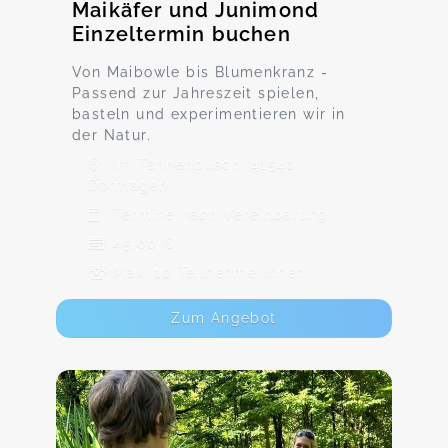
Maikäfer und Junimond
Einzeltermin buchen
Von Maibowle bis Blumenkranz -
Passend zur Jahreszeit spielen,
basteln und experimentieren wir in
der Natur.
Im Tannenbusch, 41540
Dormagen
Termine nach Vereinbarung
45,00 €
Max. 10 TeilnehmerInnen
Zum Angebot