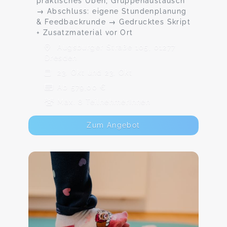
praktisches Üben, Gruppenaustausch
→ Abschluss: eigene Stundenplanung
& Feedbackrunde → Gedrucktes Skript
+ Zusatzmaterial vor Ort
Augsburger Straße 105, 01277
Dresden
23. Okt und 23. Okt
Ab 579,00 €
Max. 8 TeilnehmerInnen
Zum Angebot