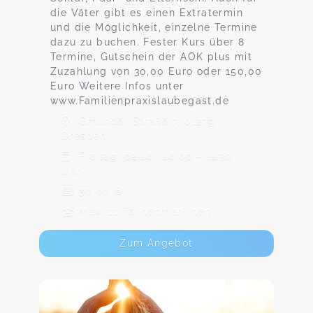
die Väter gibt es einen Extratermin
und die Möglichkeit, einzelne Termine
dazu zu buchen. Fester Kurs über 8
Termine, Gutschein der AOK plus mit
Zuzahlung von 30,00 Euro oder 150,00
Euro Weitere Infos unter
www.Familienpraxislaubegast.de
Gmünder Straße 7, 01279
Dresden
Freitag, 02.10., 10:00 - 11:30
Uhr
30,00 €
Max. 11 TeilnehmerInnen
Zum Angebot