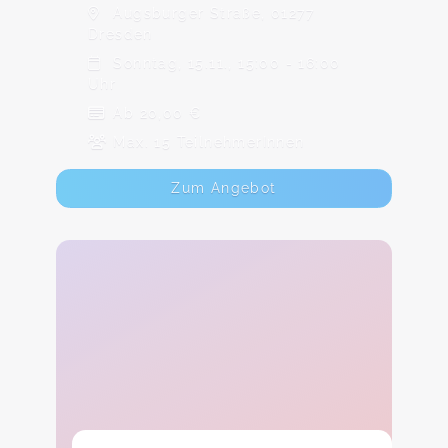
Augsburger Straße, 01277
Dresden
Sonntag, 15.11., 15:00 - 16:00
Uhr
Ab 20,00 €
Max. 15 TeilnehmerInnen
Zum Angebot