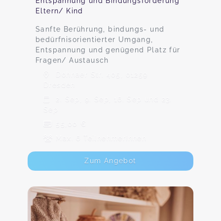
Entspannung und Bindungsförderung
Eltern/ Kind
Sanfte Berührung, bindungs- und
bedürfnisorientierter Umgang,
Entspannung und genügend Platz für
Fragen/ Austausch
Dohnaer Str. 405, 01259
Dresden
2. Sep, 9. Sep, 16. Sep und 23.
Sep
55,00 €
Max. 6 TeilnehmerInnen
Zum Angebot