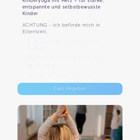
Kinderyoga mit Herz – für starke,
entspannte und selbstbewusste
Kinder
ACHTUNG - ich befinde mich in
Elternzeit.
Augsburger Straße, 01277
Dresden
Termine nach Vereinbarung
60,00 €
Max. 0 TeilnehmerInnen
Zum Angebot