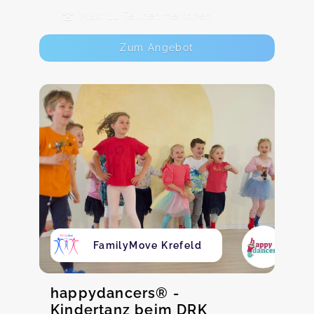
Max. 11 TeilnehmerInnen
Zum Angebot
FamilyMove Krefeld
happydancers®️ -
Kindertanz beim DRK