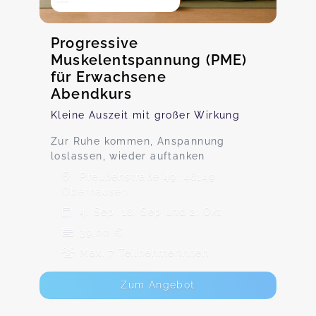
Progressive
Muskelentspannung (PME)
für Erwachsene
Abendkurs
Kleine Auszeit mit großer Wirkung
Zur Ruhe kommen, Anspannung
loslassen, wieder auftanken
Preußenstraße 49, 46149
Oberhausen
4. Sep, 18. Sep und 2. Okt
39,00 €
Max. 7 TeilnehmerInnen
Zum Angebot