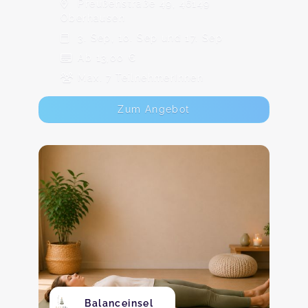
Preußenstraße 49, 46149
Oberhausen
3. Sep, 10. Sep und 17. Sep
Ab 13,00 €
Max. 7 TeilnehmerInnen
Zum Angebot
Balanceinsel