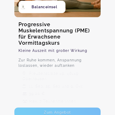
Balanceinsel
Progressive
Muskelentspannung (PME)
für Erwachsene
Vormittagskurs
Kleine Auszeit mit großer Wirkung
Zur Ruhe kommen, Anspannung
loslassen, wieder auftanken
Preußenstraße 49, 46149
Oberhausen
11. Sep, 25. Sep und 9. Okt
39,00 €
Max. 7 TeilnehmerInnen
Zum Angebot