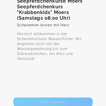
Seepferdchenkurse Moers
Seepferdchenkurs
"Krabbenkids" Moers
(Samstags 08:00 Uhr)
Schwimmen lernen mit Herz
Herzlich willkommen in der
Schwimmschule Wasserflitzer! Wir
begleiten euch von der
Wassergewöhnung bis zum
Silberabzeichen, mit Herz und
Verstand!
Filderstr. 144, 47447 Moers
Samstag, 05.09., 02:00 - 01:00
Uhr
Ab 198,00 €
Max. 10 TeilnehmerInnen
Zum Angebot