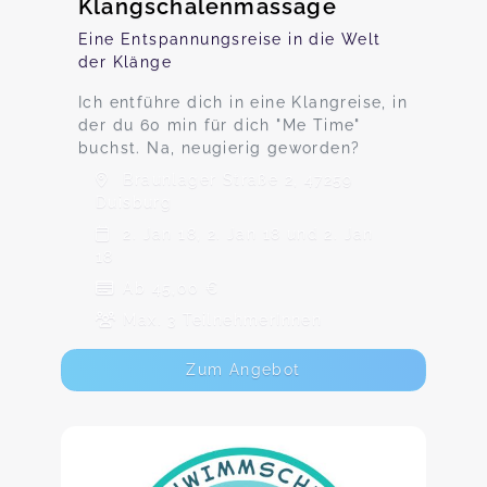
Klangschalenmassage
Eine Entspannungsreise in die Welt
der Klänge
Ich entführe dich in eine Klangreise, in
der du 60 min für dich "Me Time"
buchst. Na, neugierig geworden?
Braunlager Straße 2, 47259
Duisburg
2. Jan 18, 2. Jan 18 und 2. Jan
18
Ab 45,00 €
Max. 3 TeilnehmerInnen
Zum Angebot