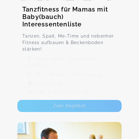
Tanzfitness für Mamas mit
Baby(bauch)
Interessentenliste
Tanzen, Spaß, Me-Time und nebenher
Fitness aufbauen & Beckenboden
stärken!
Uerdingerstr. 609, 47800
Krefeld
Termine nach Vereinbarung
Ab 14,00 €
Max. 2 TeilnehmerInnen
Zum Angebot