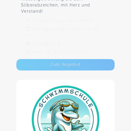
Silberabzeichen, mit Herz und
Verstand!
Filderstr. 144, 47447 Moers
Freitag, 04.09., 02:00 - 01:00
Uhr
Ab 198,00 €
Max. 10 TeilnehmerInnen
Zum Angebot