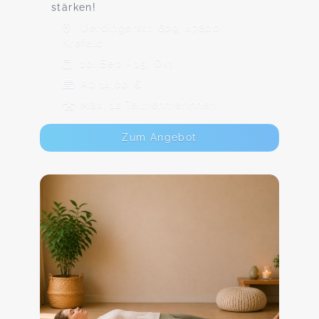
stärken!
Uerdingerstr. 609, 47800
Krefeld
10. Sep - 15. Okt
Ab 14,00 €
Max. 12 TeilnehmerInnen
Zum Angebot