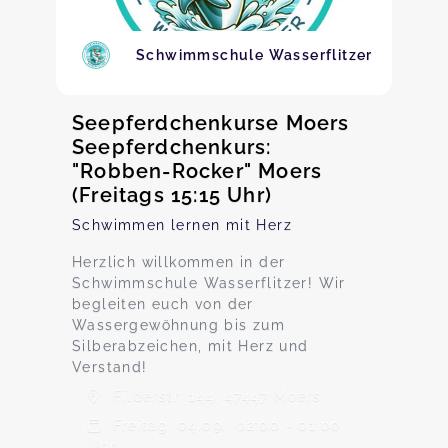
Schwimmschule Wasserflitzer
Seepferdchenkurse Moers
Seepferdchenkurs:
"Robben-Rocker" Moers
(Freitags 15:15 Uhr)
Schwimmen lernen mit Herz
Herzlich willkommen in der
Schwimmschule Wasserflitzer! Wir
begleiten euch von der
Wassergewöhnung bis zum
Silberabzeichen, mit Herz und
Verstand!
Filderstr. 144, 47447 Moers
Freitag, 04.09., 02:00 - 01:00
Uhr