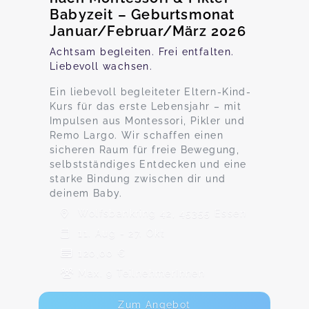
Babyzeit – Geburtsmonat
Januar/Februar/März 2026
Achtsam begleiten. Frei entfalten.
Liebevoll wachsen.
Ein liebevoll begleiteter Eltern-Kind-
Kurs für das erste Lebensjahr – mit
Impulsen aus Montessori, Pikler und
Remo Largo. Wir schaffen einen
sicheren Raum für freie Bewegung,
selbstständiges Entdecken und eine
starke Bindung zwischen dir und
deinem Baby.
Wolfsbankring 42, 45355 Essen
11. Aug - 27. Okt
120,00 €
Max. 9 TeilnehmerInnen
Zum Angebot