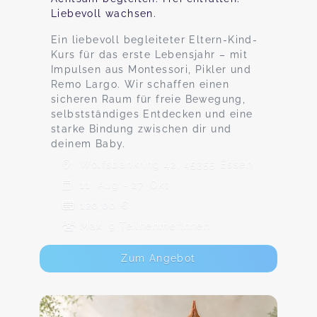
Liebevoll wachsen.
Ein liebevoll begleiteter Eltern-Kind-
Kurs für das erste Lebensjahr – mit
Impulsen aus Montessori, Pikler und
Remo Largo. Wir schaffen einen
sicheren Raum für freie Bewegung,
selbstständiges Entdecken und eine
starke Bindung zwischen dir und
deinem Baby.
Wolfsbankring 42, 45355 Essen
11. Aug - 27. Okt
120,00 €
Max. 9 TeilnehmerInnen
Zum Angebot