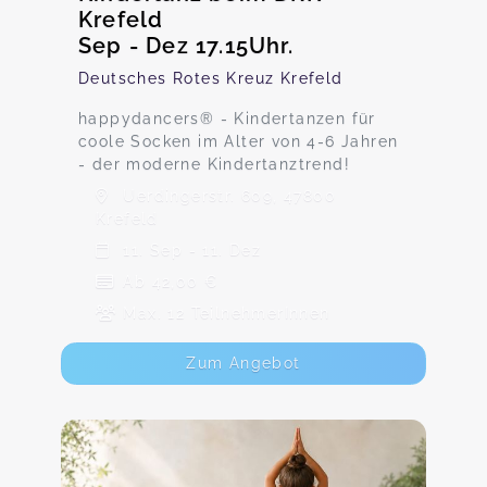
Krefeld
Sep - Dez 17.15Uhr.
Deutsches Rotes Kreuz Krefeld
happydancers®️ - Kindertanzen für
coole Socken im Alter von 4-6 Jahren
- der moderne Kindertanztrend!
Uerdingerstr. 609, 47800
Krefeld
11. Sep - 11. Dez
Ab 42,00 €
Max. 12 TeilnehmerInnen
Zum Angebot