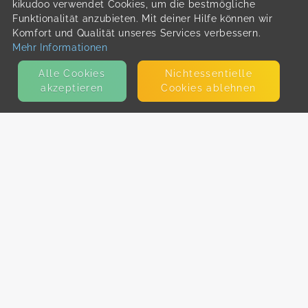
kikudoo verwendet Cookies, um die bestmögliche
Funktionalität anzubieten. Mit deiner Hilfe können wir
Komfort und Qualität unseres Services verbessern.
Mehr Informationen
Alle Cookies
Nicht­essentielle
akzeptieren
Cookies ablehnen
KONTAKT
E-Mail
Presse
Facebook
Instagram