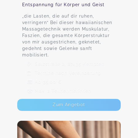
Entspannung für Körper und Geist
„die Lasten, die auf dir ruhen,
verringern“ Bei dieser hawaiianischen
Massagetechnik werden Muskulatur,
Faszien, die gesamte Körperstruktur
von mir ausgestrichen, geknetet,
gedehnt sowie Gelenke sanft
mobilisiert.
Salzstraße 2, 87435 Kempten
Termine nach Vereinbarung
Ab 35,00 €
Max. 2 TeilnehmerInnen
Zum Angebot