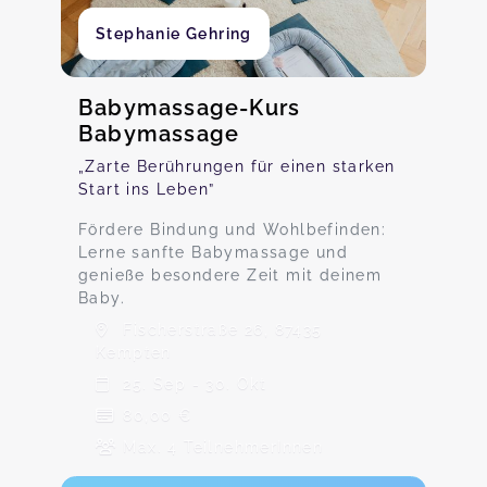
Stephanie Gehring
Babymassage-Kurs
Babymassage
„Zarte Berührungen für einen starken
Start ins Leben”
Fördere Bindung und Wohlbefinden:
Lerne sanfte Babymassage und
genieße besondere Zeit mit deinem
Baby.
Fischerstraße 26, 87435
Kempten
25. Sep - 30. Okt
80,00 €
Max. 4 TeilnehmerInnen