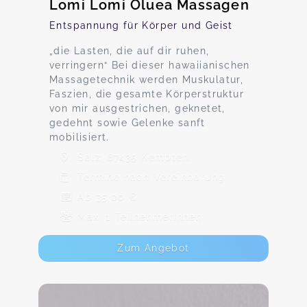
Lomi Lomi Oluea Massagen
Entspannung für Körper und Geist
„die Lasten, die auf dir ruhen,
verringern“ Bei dieser hawaiianischen
Massagetechnik werden Muskulatur,
Faszien, die gesamte Körperstruktur
von mir ausgestrichen, geknetet,
gedehnt sowie Gelenke sanft
mobilisiert.
Salz, 87435 Kempten
Termine nach Vereinbarung
Ab 35,00 €
Max. 1 TeilnehmerInnen
Zum Angebot