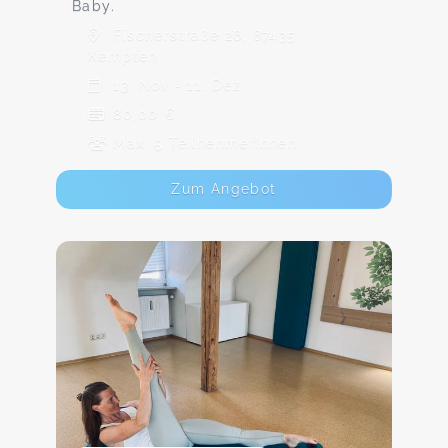
Baby.
Fischerstraße 26, 87435
Kempten
13. Nov - 11. Dez
80,00 €
Max. 5 TeilnehmerInnen
Zum Angebot