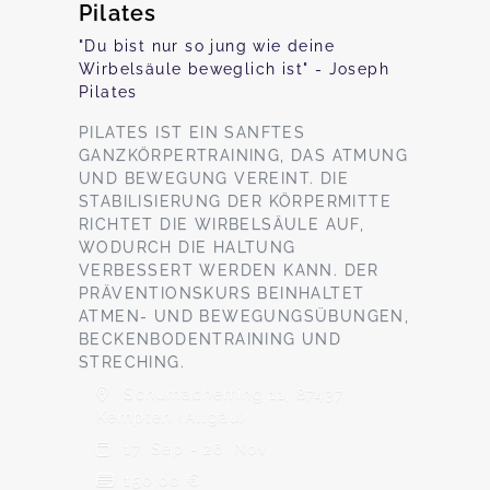
Pilates
"Du bist nur so jung wie deine
Wirbelsäule beweglich ist" - Joseph
Pilates
PILATES IST EIN SANFTES
GANZKÖRPERTRAINING, DAS ATMUNG
UND BEWEGUNG VEREINT. DIE
STABILISIERUNG DER KÖRPERMITTE
RICHTET DIE WIRBELSÄULE AUF,
WODURCH DIE HALTUNG
VERBESSERT WERDEN KANN. DER
PRÄVENTIONSKURS BEINHALTET
ATMEN- UND BEWEGUNGSÜBUNGEN,
BECKENBODENTRAINING UND
STRECHING.
Schumacherring 11, 87437
Kempten (Allgäu)
17. Sep - 26. Nov
150,00 €