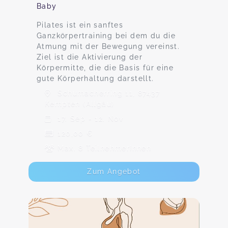
Baby
Pilates ist ein sanftes
Ganzkörpertraining bei dem du die
Atmung mit der Bewegung vereinst.
Ziel ist die Aktivierung der
Körpermitte, die die Basis für eine
gute Körperhaltung darstellt.
Schumacherring 11, 87437
Kempten (Allgäu)
17. Sep - 12. Nov
120,00 €
Max. 8 TeilnehmerInnen
Zum Angebot