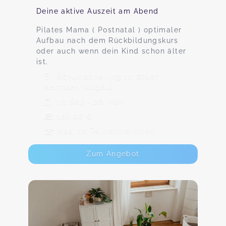
Deine aktive Auszeit am Abend
Pilates Mama ( Postnatal ) optimaler
Aufbau nach dem Rückbildungskurs
oder auch wenn dein Kind schon älter
ist.
Schumacherring 11, 87437
Kempten (Allgäu)
17. Sep - 26. Nov
150,00 €
Max. 10 TeilnehmerInnen
Zum Angebot