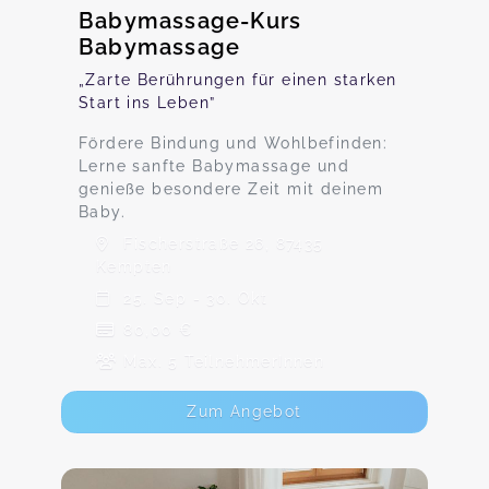
Babymassage-Kurs
Babymassage
„Zarte Berührungen für einen starken
Start ins Leben”
Fördere Bindung und Wohlbefinden:
Lerne sanfte Babymassage und
genieße besondere Zeit mit deinem
Baby.
Fischerstraße 26, 87435
Kempten
25. Sep - 30. Okt
80,00 €
Max. 5 TeilnehmerInnen
Zum Angebot