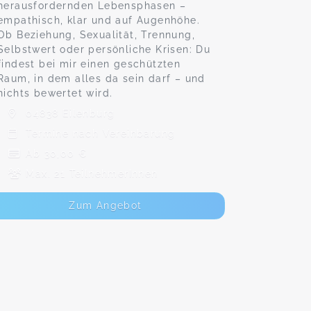
herausfordernden Lebensphasen –
empathisch, klar und auf Augenhöhe.
Ob Beziehung, Sexualität, Trennung,
Selbstwert oder persönliche Krisen: Du
findest bei mir einen geschützten
Raum, in dem alles da sein darf – und
nichts bewertet wird.
04838 Eilenburg
Termine nach Vereinbarung
Ab 30,00 €
Max. 21 TeilnehmerInnen
Zum Angebot