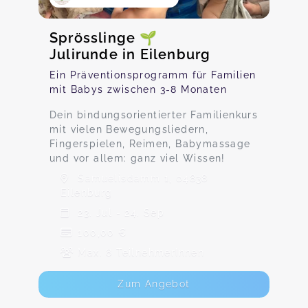
Sprösslinge 🌱
Julirunde in Eilenburg
Ein Präventionsprogramm für Familien
mit Babys zwischen 3-8 Monaten
Dein bindungsorientierter Familienkurs
mit vielen Bewegungsliedern,
Fingerspielen, Reimen, Babymassage
und vor allem: ganz viel Wissen!
Samuelisdamm 1, 04838
Eilenburg
23. Jul - 24. Sep
100,00 €
Max. 8 TeilnehmerInnen
Zum Angebot