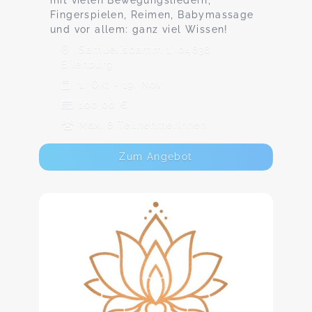
mit vielen Bewegungsliedern,
Fingerspielen, Reimen, Babymassage
und vor allem: ganz viel Wissen!
Samuelisdamm 1, 04838
Eilenburg
1. Okt - 19. Nov
100,00 €
Max. 8 TeilnehmerInnen
Zum Angebot